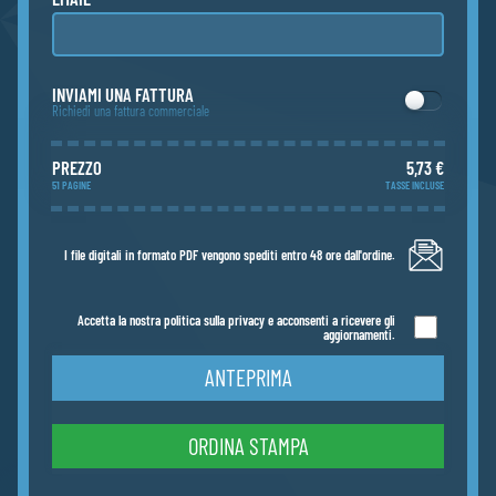
INVIAMI UNA FATTURA
Richiedi una fattura commerciale
PREZZO
5,73 €
51 PAGINE
TASSE INCLUSE
I file digitali in formato PDF vengono spediti entro 48 ore dall'ordine.
Accetta la nostra politica sulla privacy e acconsenti a ricevere gli
aggiornamenti.
ANTEPRIMA
ORDINA STAMPA