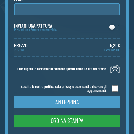
INVIAMI UNA FATTURA
Richiedi una fattura commerciale
PREZZO
5,21 €
31 PAGINE
TASSE INCLUSE
I file digitali in formato PDF vengono spediti entro 48 ore dall'ordine.
Accetta la nostra politica sulla privacy e acconsenti a ricevere gli
aggiornamenti.
ANTEPRIMA
ORDINA STAMPA