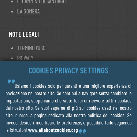
IL CAMMINO DI SANTIAGO
LA GOMERA
NOTE LEGALI
TERMINI D'USO
PRIVACY
GESTIONE DEI COOKIE
COOKIES PRIVACY SETTINGS
Usiamo i cookies solo per garantire una migliore esperienza di
© 2013- 2026 FORWALK.ORG
navigazione nel nostro sito. Se continui a navigare senza cambiare le
impostazioni, supponiamo che siete felici di ricevere tutti i cookies
V.O.F Ecotrotter
dal nostro sito. Se vuoi saperne di più sui cookies usati nel nostro
856075218B01
sito, guarda la pagina dedicata alla nostra politica dei cookies. Se
Leiden The Netherlands
invece, desideri modificare le preferenze, è possibile farlo seguendo
le istruzioni
www.allaboutcookies.org