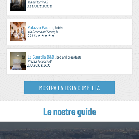
Via del torrino 2
€ € €
/
★ ★ ★ ★ ★
Palazzo Pacini
, hotels
via Gracco del Secco, 14
€ € € €
/
★ ★ ★ ★ ★
La Guardia B&B
, bed and breakfasts
Piazza Tanucci 59
€ €
/
★ ★ ★ ★ ★
MOSTRA LA LISTA COMPLETA
Le nostre guide