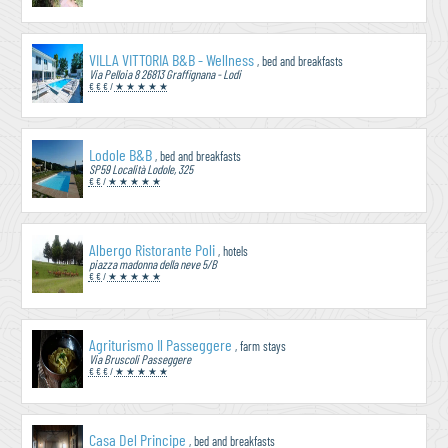
VILLA VITTORIA B&B - Wellness
, bed and breakfasts
Via Pelloia 8 26813 Graffignana - Lodi
€ € €
/
★ ★ ★ ★ ★
Lodole B&B
, bed and breakfasts
SP59 Località Lodole, 325
€ €
/
★ ★ ★ ★ ★
Albergo Ristorante Poli
, hotels
piazza madonna della neve 5/B
€ €
/
★ ★ ★ ★ ★
Agriturismo Il Passeggere
, farm stays
Via Bruscoli Passeggere
€ € €
/
★ ★ ★ ★ ★
Casa Del Principe
, bed and breakfasts