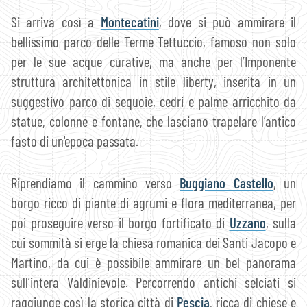
Si arriva così a
Montecatini
, dove si può ammirare il
bellissimo parco delle Terme Tettuccio, famoso non solo
per le sue acque curative, ma anche per l’Imponente
struttura architettonica in stile liberty, inserita in un
suggestivo parco di sequoie, cedri e palme arricchito da
statue, colonne e fontane, che lasciano trapelare l’antico
fasto di un'epoca passata.
Riprendiamo il cammino verso
Buggiano Castello
, un
borgo ricco di piante di agrumi e flora mediterranea, per
poi proseguire verso il borgo fortificato di
Uzzano
, sulla
cui sommità si erge la chiesa romanica dei Santi Jacopo e
Martino, da cui è possibile ammirare un bel panorama
sull’intera Valdinievole. Percorrendo antichi selciati si
raggiunge così la storica città di
Pescia
, ricca di chiese e