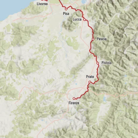
medioevo per il culto della reliquia di
San
Jacopo
, custodita nella
Cattedrale di San Zeno
in piazza Duomo. L’antica amicizia tra
Pistoia
e
Santiago di Compostela
, è stata recentemente
rinnovata (novembre 2019) con la donazione di
un cippo dalla
Xunta de Galicia
su cui è
indicata la distanza da
Pistoia
a
Santiago
.
Pistoia
entra così nella rete internazionale di
Cammini di pellegrinaggio
, infatti “Il Cammino
di San Jacopo accompagna il pellegrino fino
alla
Via Francigena
per proseguire poi sulla via
della
Costa
in
Liguria
, la
Francia meridionale
ed immettersi ai
Pirenei
sul
Cammino
Francese
.