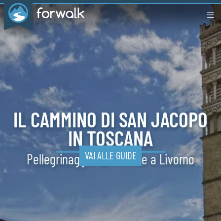
IL CAMMINO
DI SAN
JACOPO
IN TOSCANA
VAI ALLE GUIDE
Pellegrinaggio da
Firenze a Livorno